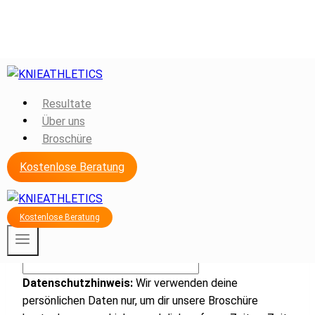
Zum
Inhalt
Die Broschüre ist schon bald
springen
Resultate
Über uns
zu dir unterwegs.
Broschüre
Kostenlose Beratung
Dein Name
*
Vorname
Kostenlose Beratung
Nachname
Deine E-Mail Adresse:
*
Datenschutzhinweis:
Wir verwenden deine
persönlichen Daten nur, um dir unsere Broschüre